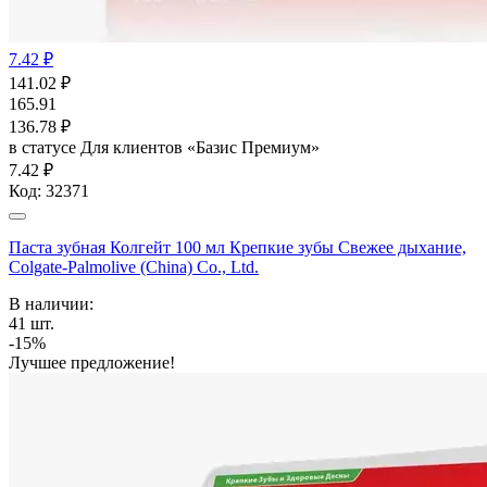
7.42 ₽
141.02
₽
165.91
136.78
₽
в статусе
Для клиентов «Базис Премиум»
7.42 ₽
Код:
32371
Паста зубная Колгейт 100 мл Крепкие зубы Свежее дыхание,
Colgate-Palmolive (China) Co., Ltd.
В наличии:
41
шт.
-15%
Лучшее предложение!