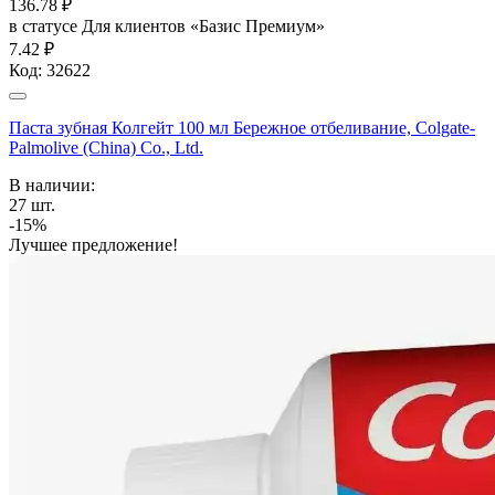
136.78
₽
в статусе
Для клиентов «Базис Премиум»
7.42 ₽
Код:
32622
Паста зубная Колгейт 100 мл Бережное отбеливание, Colgate-
Palmolive (China) Co., Ltd.
В наличии:
27
шт.
-15%
Лучшее предложение!