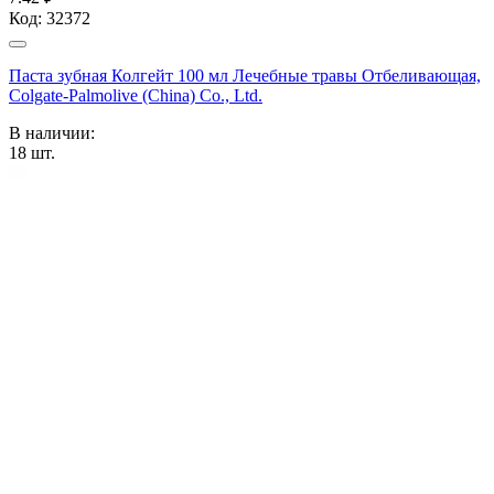
Код:
32372
Паста зубная Колгейт 100 мл Лечебные травы Отбеливающая,
Colgate-Palmolive (China) Co., Ltd.
В наличии:
18
шт.