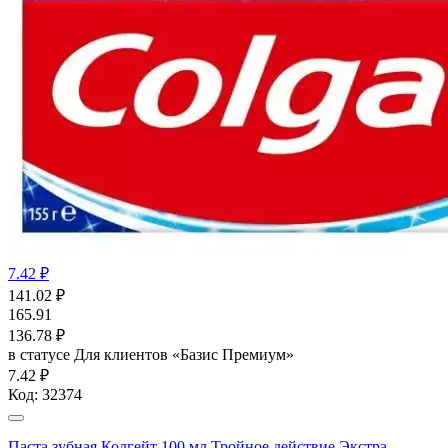
7.42 ₽
141.02
₽
165.91
136.78
₽
в статусе
Для клиентов «Базис Премиум»
7.42 ₽
Код:
32374
Паста зубная Колгейт 100 мл Тройное действие Экстра