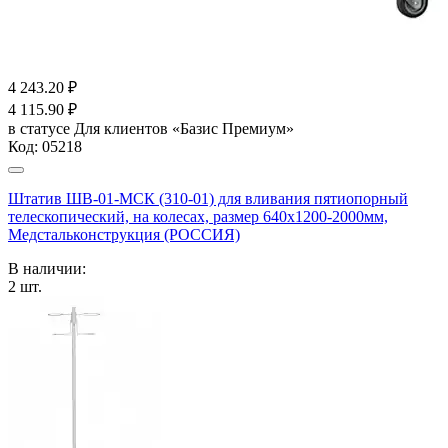
4 243.20
₽
4 115.90
₽
в статусе
Для клиентов «Базис Премиум»
Код:
05218
Штатив ШВ-01-МСК (310-01) для вливания пятиопорный
телескопический, на колесах, размер 640х1200-2000мм,
Медстальконструкция (РОССИЯ)
В наличии:
2
шт.