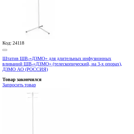
Код:
24118
Штатив ШВ-«ДЗМО» для длительных инфузионных
вливаний ШВ-«ДЗМО» (телескопический, на 3-х опорах),
ДЗМО АО (РОССИЯ)
Товар закончился
Запросить
товар