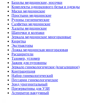
Бахилы медицинские, носочки
Комплекты одноразового белья и одежды
Маски медицинские
Простыни медицинские
Рулоны гигиенические
Салфетки медицинские
Халаты медицинские
Шапочки и колпаки
Зеркала медицинские многоразовые
Кюретка
Экстракторы
Ложка медицинская многоразовая
Расширители
Тазомер, угломер
Зажим для пуповины
Зеркало гинекологическое (влагалищное)
Контрацепция
Набор гинекологический
Пессарии гинекологические
Зонд урогенитальный
Презервативы для УЗИ
Аспиратор вакуумный