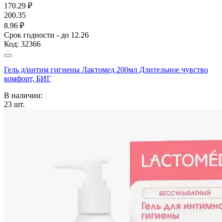
170.29
₽
200.35
8.96 ₽
Срок годности - до 12.26
Код:
32366
Гель д/интим гигиены Лактомед 200мл Длительное чувство
комфорт, БИГ
В наличии:
23
шт.