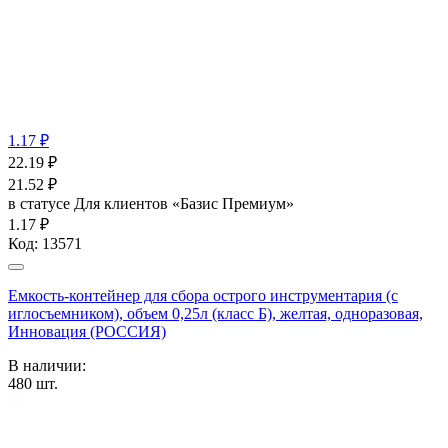
1.17 ₽
22.19
₽
21.52
₽
в статусе
Для клиентов «Базис Премиум»
1.17 ₽
Код:
13571
Емкость-контейнер для сбора острого инструментария (с
иглосъемником), объем 0,25л (класс Б), желтая, одноразовая,
Инновация (РОССИЯ)
В наличии:
480
шт.