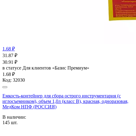
1.68 ₽
31.87
₽
30.91
₽
в статусе
Для клиентов «Базис Премиум»
1.68 ₽
Код:
32030
Емкость-контейнер для сбора острого инструментария (с
иглосъемником), объем 1,0л (класс В), красная, одноразовая,
МедКом НПФ (РОССИЯ)
В наличии:
145
шт.