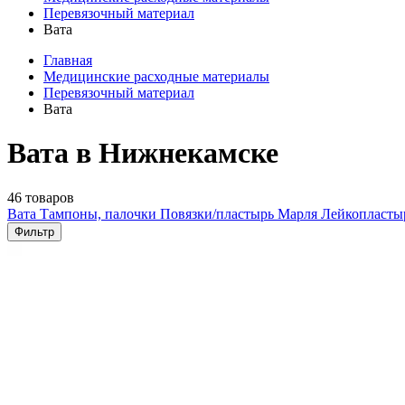
Перевязочный материал
Вата
Главная
Медицинские расходные материалы
Перевязочный материал
Вата
Вата в Нижнекамске
46 товаров
Вата
Тампоны, палочки
Повязки/пластырь
Марля
Лейкопласт
Фильтр