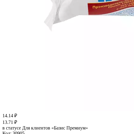
14.14
₽
13.71
₽
в статусе
Для клиентов «Базис Премиум»
Код:
30905