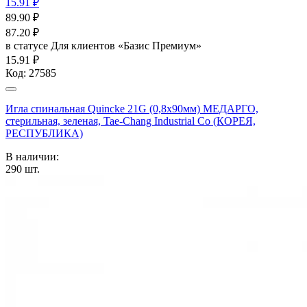
15.91 ₽
89.90
₽
87.20
₽
в статусе
Для клиентов «Базис Премиум»
15.91 ₽
Код:
27585
Игла спинальная Quincke 21G (0,8х90мм) МЕДАРГО,
стерильная, зеленая, Tae-Chang Industrial Co (КОРЕЯ,
РЕСПУБЛИКА)
В наличии:
290
шт.