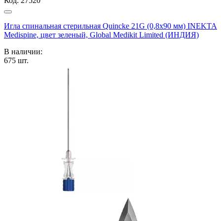
Код:
27520
Игла спинальная стерильная Quincke 21G (0,8х90 мм) INEKTA
Medispine, цвет зеленый, Global Medikit Limited (ИНДИЯ)
В наличии:
675
шт.