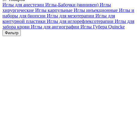
Иглы для анестезии
Иглы-Бабочки (минивен)
Иглы
хирургические
Иглы карпульные
Иглы инъекционные
Иглы и
наборы для биопсии
Иглы для мезотерапии
Иглы для
контурной пластики
Иглы для иглорефлексотерапии
Иглы для
забора крови
Иглы для ангиографии
Иглы Губера
Quincke
Фильтр