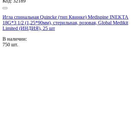
Код:
32189
Игла спинальная Quincke (тип Квинке) Medispine INEKTA
18G*3 1/2 (1,25*90мм), стерильная, розовая, Global Medikit
Limited (ИНДИЯ), 25 шт
В наличии:
750
шт.