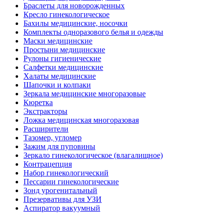
Браслеты для новорожденных
Кресло гинекологическое
Бахилы медицинские, носочки
Комплекты одноразового белья и одежды
Маски медицинские
Простыни медицинские
Рулоны гигиенические
Салфетки медицинские
Халаты медицинские
Шапочки и колпаки
Зеркала медицинские многоразовые
Кюретка
Экстракторы
Ложка медицинская многоразовая
Расширители
Тазомер, угломер
Зажим для пуповины
Зеркало гинекологическое (влагалищное)
Контрацепция
Набор гинекологический
Пессарии гинекологические
Зонд урогенитальный
Презервативы для УЗИ
Аспиратор вакуумный