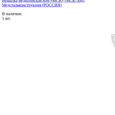
Вешалка медицинская ВМ-«МСК» (МСК-304),
Медстальконструкция (РОССИЯ)
В наличии:
1
шт.