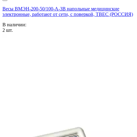
Весы ВМЭН-200-50/100-А-3В напольные медицинские
электронные, работают от сети, с поверкой, ТВЕС (РОССИЯ)
В наличии:
2
шт.