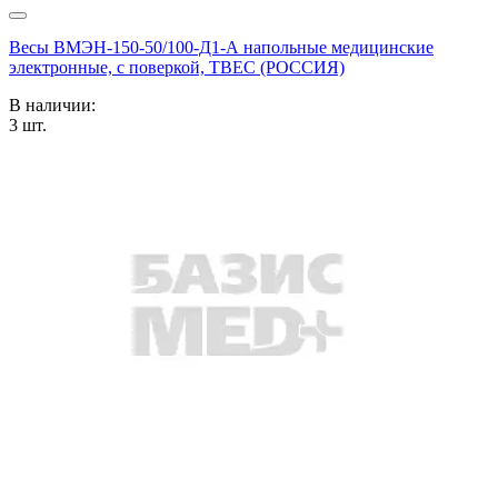
Весы ВМЭН-150-50/100-Д1-А напольные медицинские
электронные, с поверкой, ТВЕС (РОССИЯ)
В наличии:
3
шт.