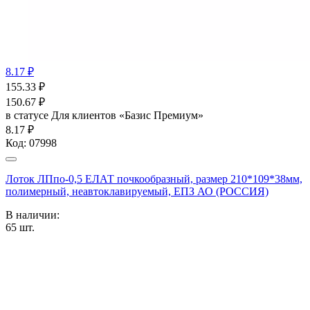
8.17 ₽
155.33
₽
150.67
₽
в статусе
Для клиентов «Базис Премиум»
8.17 ₽
Код:
07998
Лоток ЛПпо-0,5 ЕЛАТ почкообразный, размер 210*109*38мм,
полимерный, неавтоклавируемый, ЕПЗ АО (РОССИЯ)
В наличии:
65
шт.