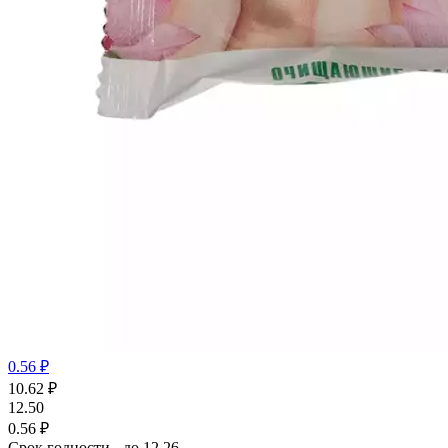
0.56 ₽
10.62
₽
12.50
0.56 ₽
Срок годности - до 12.26