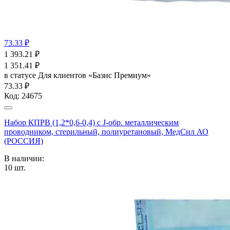
73.33 ₽
1 393.21
₽
1 351.41
₽
в статусе
Для клиентов «Базис Премиум»
73.33 ₽
Код:
24675
Набор КПРВ (1,2*0,6-0,4) с J-обр. металлическим
проводником, стерильный, полиуретановый, МедСил АО
(РОССИЯ)
В наличии:
10
шт.