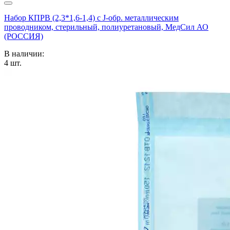
Набор КПРВ (2,3*1,6-1,4) с J-обр. металлическим
проводником, стерильный, полиуретановый, МедСил АО
(РОССИЯ)
В наличии:
4
шт.