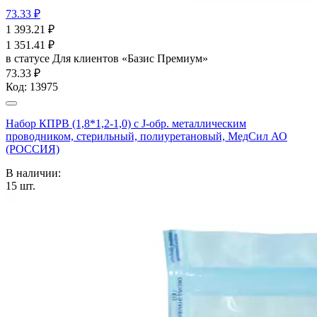
73.33 ₽
1 393.21
₽
1 351.41
₽
в статусе
Для клиентов «Базис Премиум»
73.33 ₽
Код:
13975
Набор КПРВ (1,8*1,2-1,0) с J-обр. металлическим
проводником, стерильный, полиуретановый, МедСил АО
(РОССИЯ)
В наличии:
15
шт.