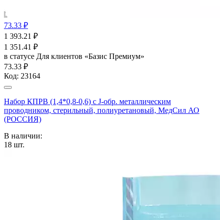
73.33 ₽
1 393.21
₽
1 351.41
₽
в статусе
Для клиентов «Базис Премиум»
73.33 ₽
Код:
23164
Набор КПРВ (1,4*0,8-0,6) с J-обр. металлическим
проводником, стерильный, полиуретановый, МедСил АО
(РОССИЯ)
В наличии:
18
шт.