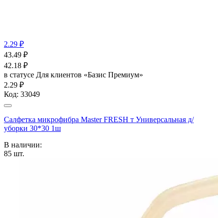
2.29 ₽
43.49
₽
42.18
₽
в статусе
Для клиентов «Базис Премиум»
2.29 ₽
Код:
33049
Салфетка микрофибра Master FRESH т Универсальная д/
уборки 30*30 1ш
В наличии:
85
шт.