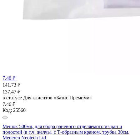
7.46 ₽
141.73
₽
137.47
₽
в статусе
Для клиентов «Базис Премиум»
7.46 ₽
Код:
25560
Мешок 500мл, для сбора раневого отделяемого из ран и
полостей (в т.ч. желчь), с Т-образным краном, трубка 30см,
Mederen Neotech Ltd.