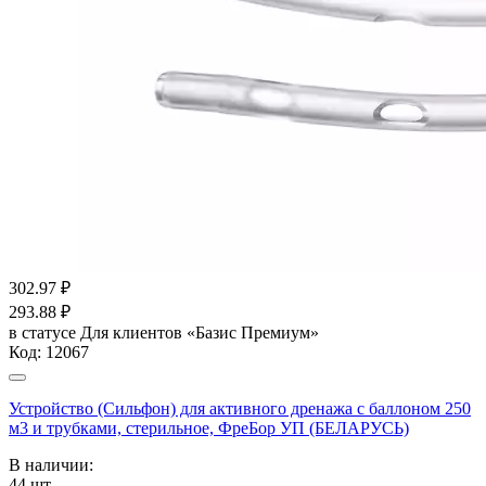
302.97
₽
293.88
₽
в статусе
Для клиентов «Базис Премиум»
Код:
12067
Устройство (Сильфон) для активного дренажа с баллоном 250
м3 и трубками, стерильное, ФреБор УП (БЕЛАРУСЬ)
В наличии:
44
шт.