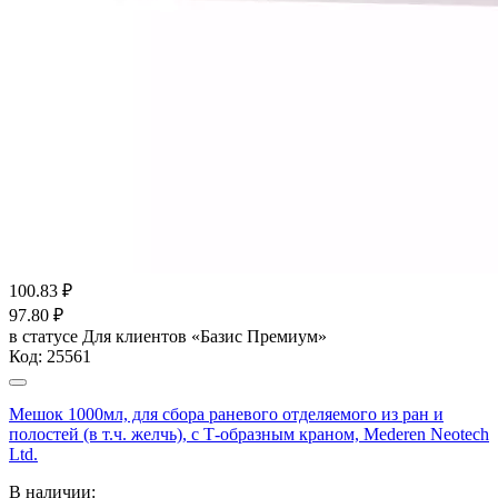
100.83
₽
97.80
₽
в статусе
Для клиентов «Базис Премиум»
Код:
25561
Мешок 1000мл, для сбора раневого отделяемого из ран и
полостей (в т.ч. желчь), с Т-образным краном, Mederen Neotech
Ltd.
В наличии: