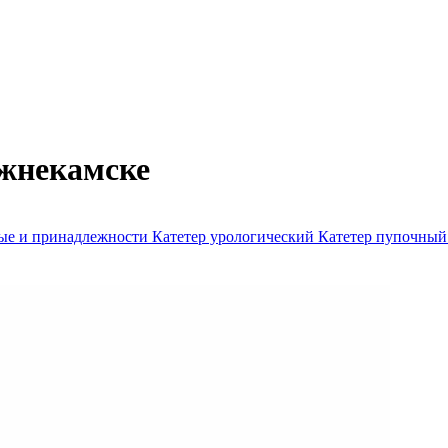
жнекамске
ые и принадлежности
Катетер урологический
Катетер пупочны