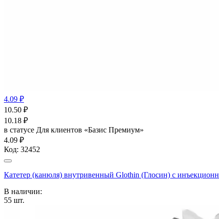
4.09 ₽
10.50
₽
10.18
₽
в статусе
Для клиентов «Базис Премиум»
4.09 ₽
Код:
32452
Катетер (канюля) внутривенный Glothin (Глосин) с инъекционн
В наличии:
55
шт.