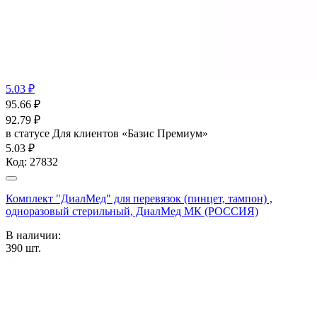
5.03 ₽
95.66
₽
92.79
₽
в статусе
Для клиентов «Базис Премиум»
5.03 ₽
Код:
27832
Комплект "ДиалМед" для перевязок (пинцет, тампон) ,
одноразовый стерильный, ДиалМед МК (РОССИЯ)
В наличии:
390
шт.