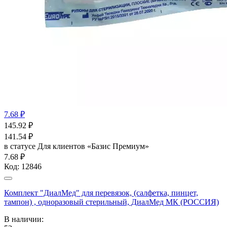
7.68 ₽
145.92
₽
141.54
₽
в статусе
Для клиентов «Базис Премиум»
7.68 ₽
Код:
12846
Комплект "ДиалМед" для перевязок, (салфетка, пинцет,
тампон) , одноразовый стерильный, ДиалМед МК (РОССИЯ)
В наличии: