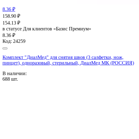
8.36 ₽
158.90
₽
154.13
₽
в статусе
Для клиентов «Базис Премиум»
8.36 ₽
Код:
24259
Комплект "ДиалМед" для снятия швов (3 салфетки, нож,
пинцет), одноразовый, стерильный, ДиалМед МК (РОССИЯ)
В наличии:
688
шт.