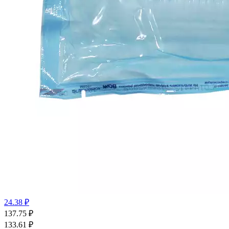
24.38 ₽
137.75
₽
133.61
₽