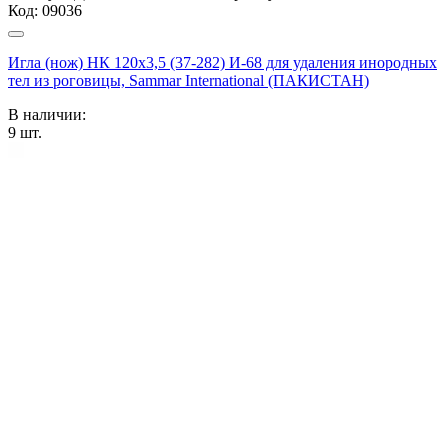
Код:
09036
Игла (нож) НК 120х3,5 (37-282) И-68 для удаления инородных
тел из роговицы, Sammar International (ПАКИСТАН)
В наличии:
9
шт.