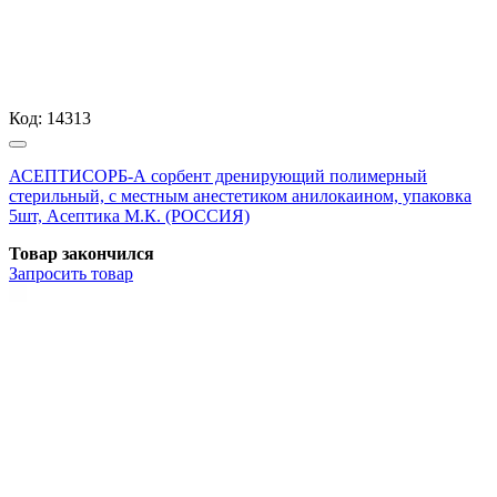
Код:
14313
АСЕПТИСОРБ-А сорбент дренирующий полимерный
стерильный, с местным анестетиком анилокаином, упаковка
5шт, Асептика М.К. (РОССИЯ)
Товар закончился
Запросить
товар