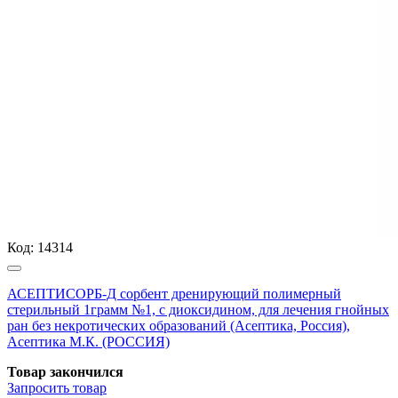
Код:
14314
АСЕПТИСОРБ-Д сорбент дренирующий полимерный
стерильный 1грамм №1, с диоксидином, для лечения гнойных
ран без некротических образований (Асептика, Россия),
Асептика М.К. (РОССИЯ)
Товар закончился
Запросить
товар