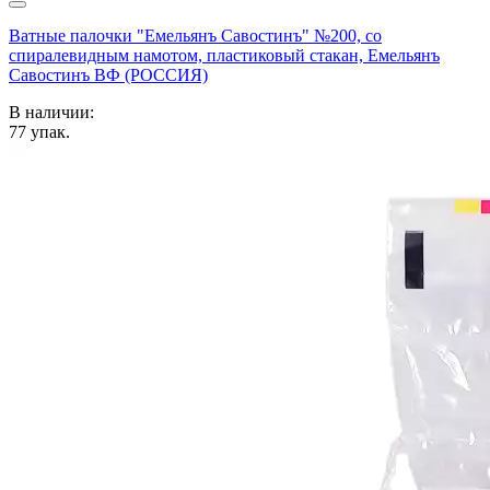
Ватные палочки "Емельянъ Савостинъ" №200, со
спиралевидным намотом, пластиковый стакан, Емельянъ
Савостинъ ВФ (РОССИЯ)
В наличии:
77
упак.