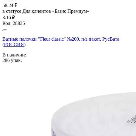
58.24
₽
в статусе
Для клиентов «Базис Премиум»
3.16 ₽
Код:
28835
Ватные палочки "Fleur classic" №200, п/э пакет, РусВата
(РОССИЯ)
В наличии:
286
упак.