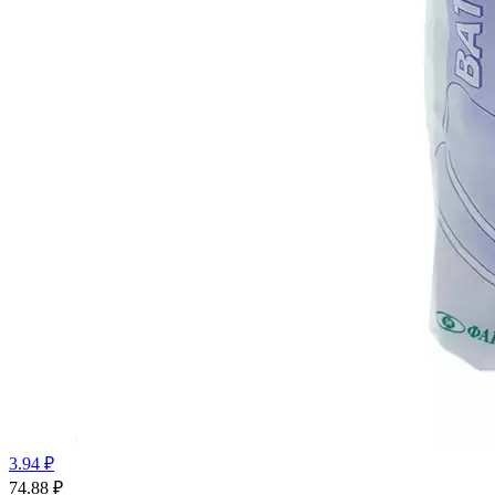
3.94 ₽
74.88
₽