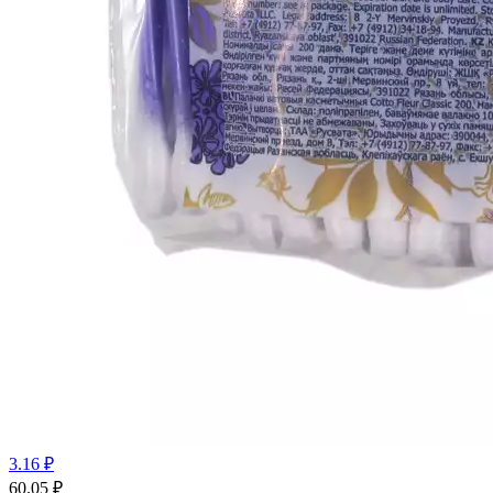
3.16 ₽
60.05
₽