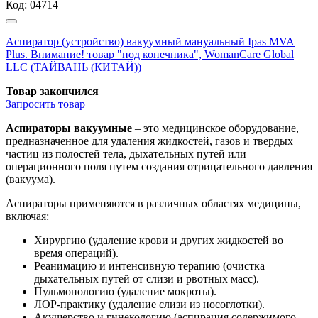
Код:
04714
Аспиратор (устройство) вакуумный мануальный Ipas MVA
Plus. Внимание! товар "под конечника", WomanCare Global
LLC (ТАЙВАНЬ (КИТАЙ))
Товар закончился
Запросить
товар
Аспираторы вакуумные
– это медицинское оборудование,
предназначенное для удаления жидкостей, газов и твердых
частиц из полостей тела, дыхательных путей или
операционного поля путем создания отрицательного давления
(вакуума).
Аспираторы применяются в различных областях медицины,
включая:
Хирургию (удаление крови и других жидкостей во
время операций).
Реанимацию и интенсивную терапию (очистка
дыхательных путей от слизи и рвотных масс).
Пульмонологию (удаление мокроты).
ЛОР-практику (удаление слизи из носоглотки).
Акушерство и гинекологию (аспирация содержимого