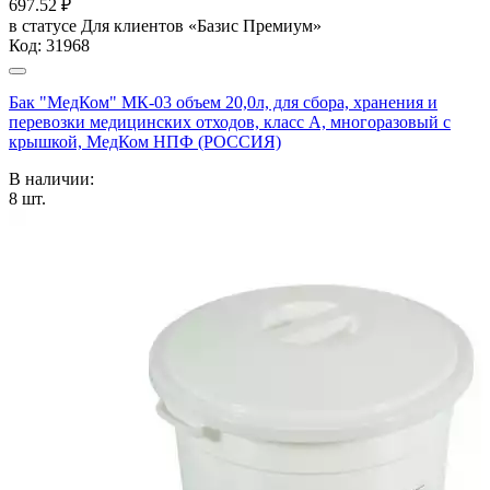
697.52
₽
в статусе
Для клиентов «Базис Премиум»
Код:
31968
Бак "МедКом" МК-03 объем 20,0л, для сбора, хранения и
перевозки медицинских отходов, класс А, многоразовый с
крышкой, МедКом НПФ (РОССИЯ)
В наличии:
8
шт.