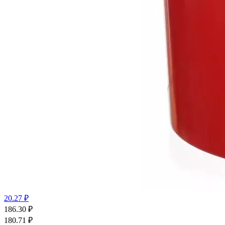
20.27 ₽
186.30
₽
180.71
₽