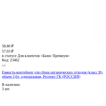
58.80
₽
57.03
₽
в статусе
Для клиентов «Базис Премиум»
Код:
23462
Емкость-контейнер для сбора органических отходов (класс В),
объем 3,0л, одноразовая, Респект ГК (РОССИЯ)
В наличии:
3
шт.