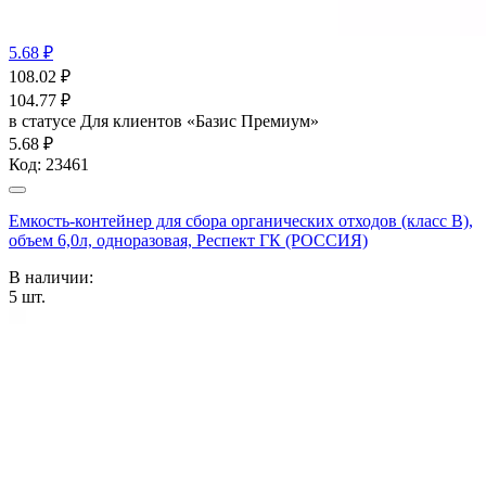
5.68 ₽
108.02
₽
104.77
₽
в статусе
Для клиентов «Базис Премиум»
5.68 ₽
Код:
23461
Емкость-контейнер для сбора органических отходов (класс В),
объем 6,0л, одноразовая, Респект ГК (РОССИЯ)
В наличии:
5
шт.