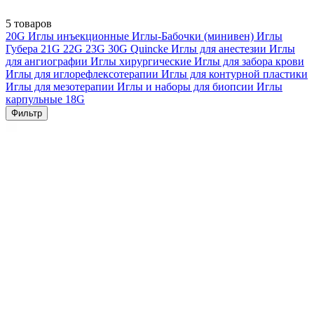
5 товаров
20G
Иглы инъекционные
Иглы-Бабочки (минивен)
Иглы
Губера
21G
22G
23G
30G
Quincke
Иглы для анестезии
Иглы
для ангиографии
Иглы хирургические
Иглы для забора крови
Иглы для иглорефлексотерапии
Иглы для контурной пластики
Иглы для мезотерапии
Иглы и наборы для биопсии
Иглы
карпульные
18G
Фильтр