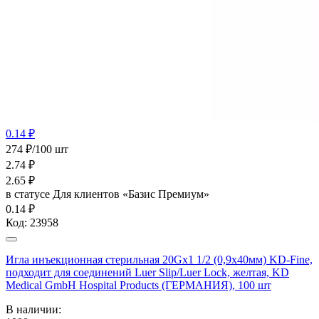
0.14 ₽
274 ₽/100 шт
2.74
₽
2.65
₽
в статусе
Для клиентов «Базис Премиум»
0.14 ₽
Код:
23958
Игла инъекционная стерильная 20Gх1 1/2 (0,9х40мм) KD-Fine,
подходит для соединений Luer Slip/Luer Lock, желтая, KD
Medical GmbH Hospital Products (ГЕРМАНИЯ), 100 шт
В наличии: