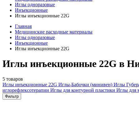
Иглы одноразовые
Инъекционные
Иглы инъекционные 22G
Главная
Медицинские расходные материалы
Иглы одноразовые
Инъекционные
Иглы инъекционные 22G
Иглы инъекционные 22G в Н
5 товаров
Иглы инъекционные
22G
Иглы-Бабочки (минивен)
Иглы Губе
иглорефлексотерапии
Иглы для контурной пластики
Иглы для 
Фильтр