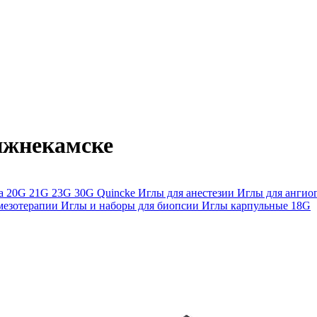
ижнекамске
ра
20G
21G
23G
30G
Quincke
Иглы для анестезии
Иглы для анги
мезотерапии
Иглы и наборы для биопсии
Иглы карпульные
18G