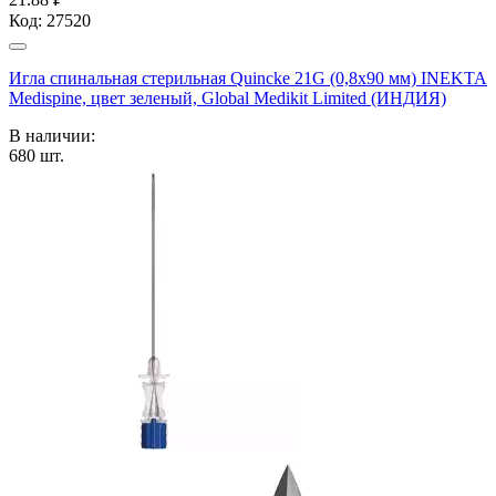
Код:
27520
Игла спинальная стерильная Quincke 21G (0,8х90 мм) INEKTA
Medispine, цвет зеленый, Global Medikit Limited (ИНДИЯ)
В наличии:
680
шт.