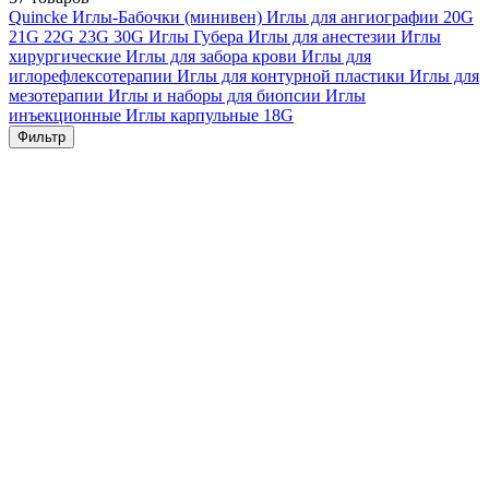
Quincke
Иглы-Бабочки (минивен)
Иглы для ангиографии
20G
21G
22G
23G
30G
Иглы Губера
Иглы для анестезии
Иглы
хирургические
Иглы для забора крови
Иглы для
иглорефлексотерапии
Иглы для контурной пластики
Иглы для
мезотерапии
Иглы и наборы для биопсии
Иглы
инъекционные
Иглы карпульные
18G
Фильтр