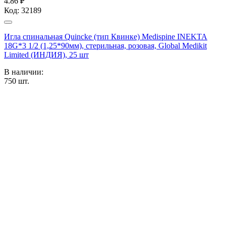
4.86 ₽
Код:
32189
Игла спинальная Quincke (тип Квинке) Medispine INEKTA
18G*3 1/2 (1,25*90мм), стерильная, розовая, Global Medikit
Limited (ИНДИЯ), 25 шт
В наличии:
750
шт.