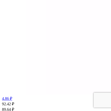
4.86 ₽
92.42
₽
89.64
₽