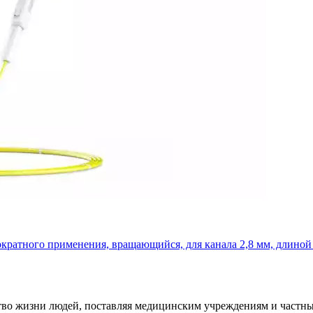
кратного применения, вращающийся, для канала 2,8 мм, длиной
ество жизни людей, поставляя медицинским учреждениям и част