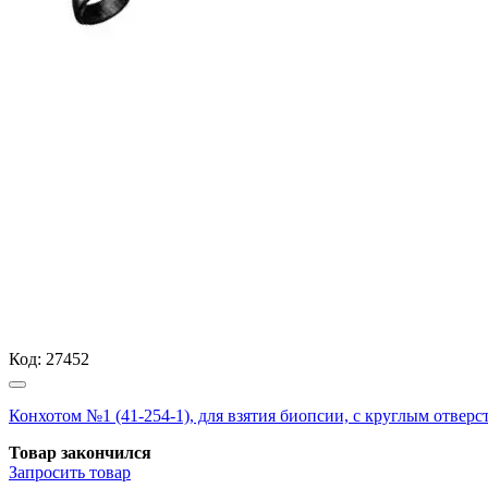
Код:
27452
Конхотом №1 (41-254-1), для взятия биопсии, с круглым отверст
Товар закончился
Запросить
товар