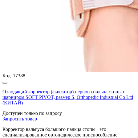
Код:
17388
Отводящий корректор (фиксатор) первого пальца стопы с
шарниром SOFT PIVOT, размер S, Orthopedic Industrial Co Ltd
(КИТАЙ)
Доступен только по запросу
Запросить
товар
Корректор вальгуса большого пальца стопы - это
специализированное ортопедическое приспособление,