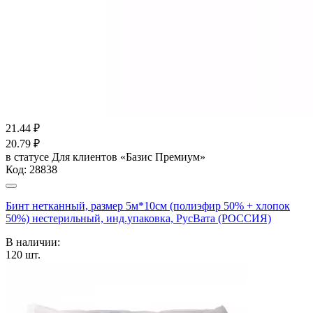
21.44
₽
20.79
₽
в статусе
Для клиентов «Базис Премиум»
Код:
28838
Бинт нетканный, размер 5м*10см (полиэфир 50% + хлопок
50%) нестерильный, инд.упаковка, РусВата (РОССИЯ)
В наличии:
120
шт.