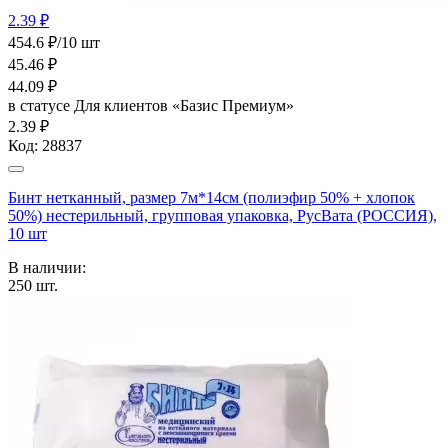
2.39 ₽
454.6 ₽/10 шт
45.46
₽
44.09
₽
в статусе
Для клиентов «Базис Премиум»
2.39 ₽
Код:
28837
Бинт нетканный, размер 7м*14см (полиэфир 50% + хлопок
50%) нестерильный, групповая упаковка, РусВата (РОССИЯ),
10 шт
В наличии:
250
шт.