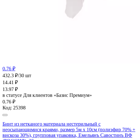
0.76 ₽
432.3 ₽/30 шт
14.41
₽
13.97
₽
в статусе
Для клиентов «Базис Премиум»
0.76 ₽
Код:
25398
Бинт из нетканого материала нестерильный с
неосыпающимися краями, размер 5м х 10см (полиэфир 70% +
вискоза 30%), групповая упаковка, Емельянъ Савостинъ ВФ