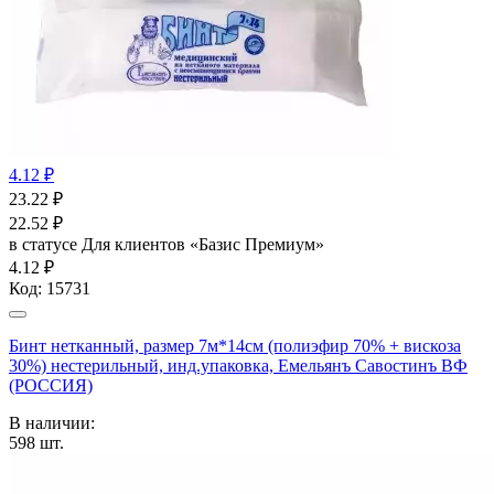
4.12 ₽
23.22
₽
22.52
₽
в статусе
Для клиентов «Базис Премиум»
4.12 ₽
Код:
15731
Бинт нетканный, размер 7м*14см (полиэфир 70% + вискоза
30%) нестерильный, инд.упаковка, Емельянъ Савостинъ ВФ
(РОССИЯ)
В наличии:
598
шт.