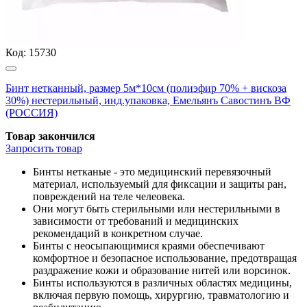
Код:
15730
Бинт нетканный, размер 5м*10см (полиэфир 70% + вискоза
30%) нестерильный, инд.упаковка, Емельянъ Савостинъ ВФ
(РОССИЯ)
Товар закончился
Запросить
товар
Бинты нетканые - это медицинский перевязочный
материал, используемый для фиксации и защиты ран,
повреждений на теле челеовека.
Они могут быть стерильными или нестерильными в
зависимости от требований и медицинских
рекомендаций в конкретном случае.
Бинты с неосыпающимися краями обеспечивают
комфортное и безопасное использование, предотвращая
раздражение кожи и образование нитей или ворсинок.
Бинты используются в различных областях медицины,
включая первую помощь, хирургию, травматологию и