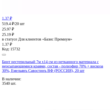
1.37 ₽
519.4 ₽/20 шт
25.97
₽
25.19
₽
в статусе
Для клиентов «Базис Премиум»
1.37 ₽
Код:
15732
Бинт нестерильный 7м х14 см из нетканного материала с
неосыпающимися краями, состав - полиэфир 70% + вискоза
30%, Емельянъ Савостинъ ВФ (РОССИЯ), 20 шт
В наличии:
3540
шт.