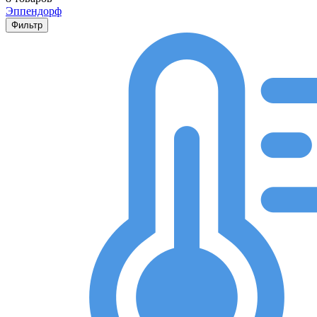
Эппендорф
Фильтр