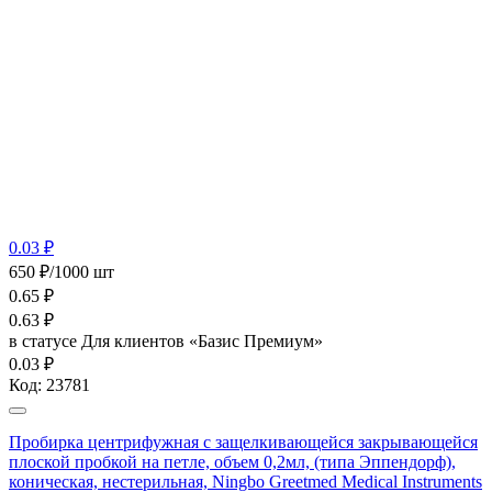
0.03 ₽
650 ₽/1000 шт
0.65
₽
0.63
₽
в статусе
Для клиентов «Базис Премиум»
0.03 ₽
Код:
23781
Пробирка центрифужная с защелкивающейся закрывающейся
плоской пробкой на петле, объем 0,2мл, (типа Эппендорф),
коническая, нестерильная, Ningbo Greetmed Medical Instruments