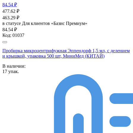
84.54 ₽
477.62
₽
463.29
₽
в статусе
Для клиентов «Базис Премиум»
84.54 ₽
Код:
01037
Пробирка микроцентрифужная Эппендорф 1,5 мл, с делением
и крышкой, упаковка 500 шт, МиниМед (КИТАЙ)
В наличии:
17
упак.