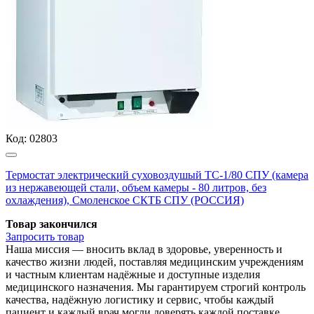
Код:
02803
Термостат электрический суховоздушый ТС-1/80 СПУ (камера
из нержавеющей стали, объем камеры - 80 литров, без
охлаждения), Смоленское СКТБ СПУ (РОССИЯ)
Товар закончился
Запросить
товар
Наша миссия — вносить вклад в здоровье, уверенность и
качество жизни людей, поставляя медицинским учреждениям
и частным клиентам надёжные и доступные изделия
медицинского назначения. Мы гарантируем строгий контроль
качества, надёжную логистику и сервис, чтобы каждый
пациент и каждый врач могли доверять каждой поставке.