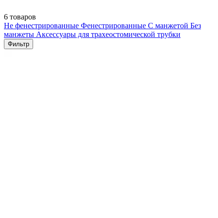
6 товаров
Не фенестрированные
Фенестрированные
С манжетой
Без
манжеты
Аксессуары для трахеостомической трубки
Фильтр