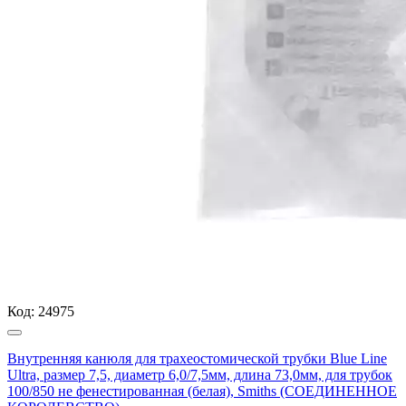
Код:
24975
Внутренняя канюля для трахеостомической трубки Blue Line
Ultra, размер 7,5, диаметр 6,0/7,5мм, длина 73,0мм, для трубок
100/850 не фенестированная (белая), Smiths (СОЕДИНЕННОЕ