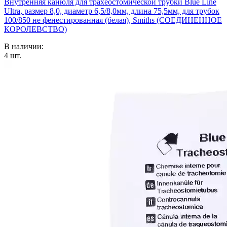
Внутренняя канюля для трахеостомической трубки Blue Line
Ultra, размер 8,0, диаметр 6,5/8,0мм, длина 75,5мм, для трубок
100/850 не фенестированная (белая), Smiths (СОЕДИНЕННОЕ
КОРОЛЕВСТВО)
В наличии:
4
шт.