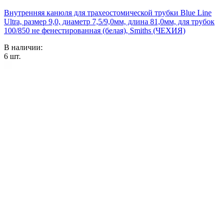
Внутренняя канюля для трахеостомической трубки Blue Line
Ultra, размер 9,0, диаметр 7,5/9,0мм, длина 81,0мм, для трубок
100/850 не фенестированная (белая), Smiths (ЧЕХИЯ)
В наличии:
6
шт.