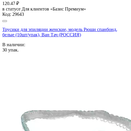
120.47
₽
в статусе
Для клиентов «Базис Премиум»
Код:
29643
Трусики для эпиляции женские, модель Рюши спанбонд,
белые (10шт/упак), Ван Тач (РОССИЯ)
В наличии:
30
упак.