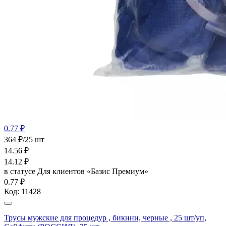
0.77 ₽
364 ₽/25 шт
14.56
₽
14.12
₽
в статусе
Для клиентов «Базис Премиум»
0.77 ₽
Код:
11428
Трусы мужские для процедур , бикини, черные , 25 шт/уп,