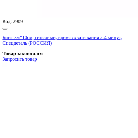
Код:
29091
Бинт 3м*10см, гипсовый, время схватывания 2-4 минут,
Спецдеталь (РОССИЯ)
Товар закончился
Запросить
товар