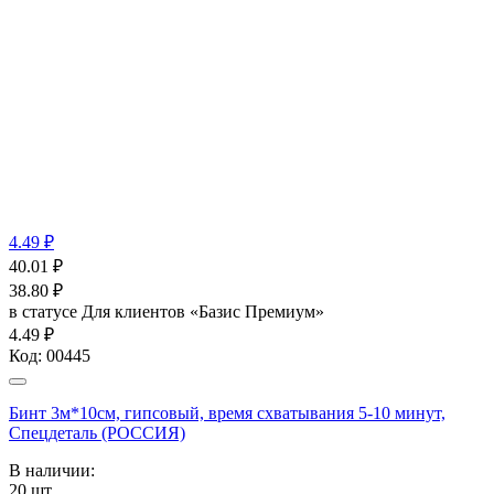
4.49 ₽
40.01
₽
38.80
₽
в статусе
Для клиентов «Базис Премиум»
4.49 ₽
Код:
00445
Бинт 3м*10см, гипсовый, время схватывания 5-10 минут,
Спецдеталь (РОССИЯ)
В наличии:
20
шт.