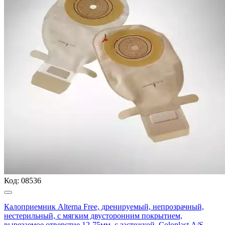
Код:
08536
Калоприемник Alterna Free, дренируемый, непрозрачный,
нестерильный, с мягким двусторонним покрытием,
вырезаемое отверстие 12-75мм, с застежкой, Coloplast А/S