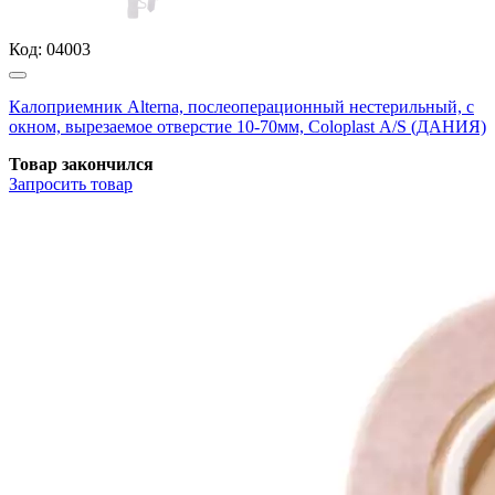
Код:
04003
Калоприемник Alterna, послеоперационный нестерильный, с
окном, вырезаемое отверстие 10-70мм, Coloplast А/S (ДАНИЯ)
Товар закончился
Запросить
товар