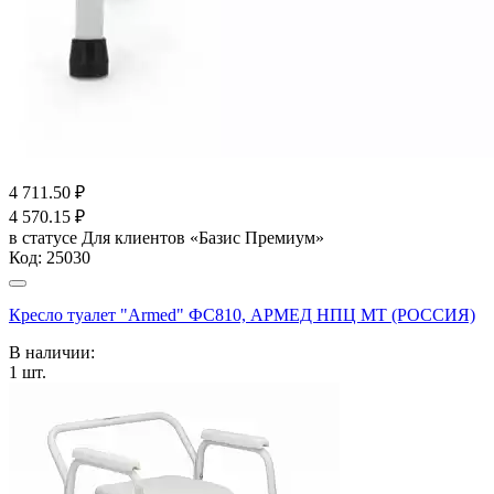
4 711.50
₽
4 570.15
₽
в статусе
Для клиентов «Базис Премиум»
Код:
25030
Кресло туалет "Armed" ФС810, АРМЕД НПЦ МТ (РОССИЯ)
В наличии:
1
шт.