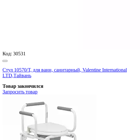
Код:
30531
Стул 10570/Т, для ванн, санитарный, Valentine International
LTD,Тайвань
Товар закончился
Запросить
товар