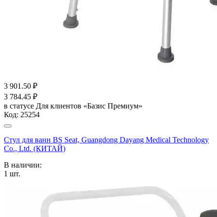
3 901.50
₽
3 784.45
₽
в статусе
Для клиентов «Базис Премиум»
Код:
25254
Стул для ванн BS Seat, Guangdong Dayang Medical Technology
Co., Ltd. (КИТАЙ)
В наличии:
1
шт.