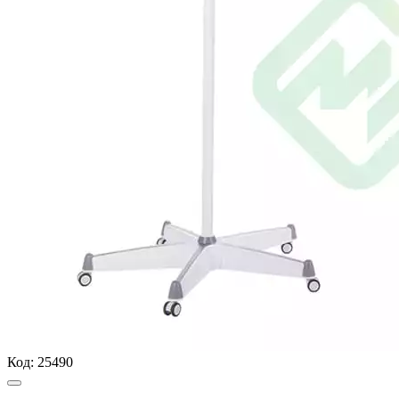
Код:
25490