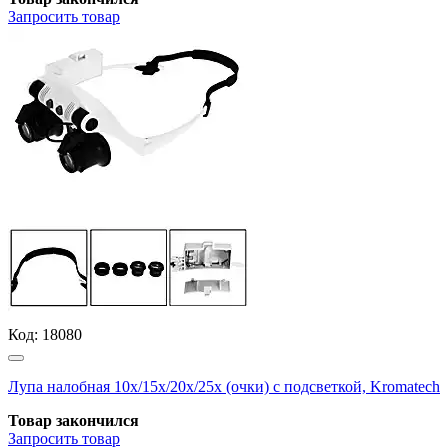
Запросить
товар
Код:
18080
Лупа налобная 10х/15х/20х/25х (очки) с подсветкой, Kromatech
Товар закончился
Запросить
товар