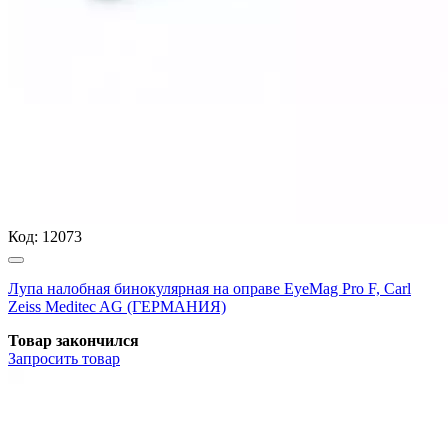
Код:
12073
Лупа налобная бинокулярная на оправе EyeMag Pro F, Carl
Zeiss Meditec AG (ГЕРМАНИЯ)
Товар закончился
Запросить
товар