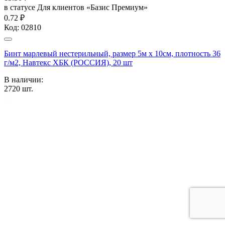
в статусе
Для клиентов «Базис Премиум»
0.72 ₽
Код:
02810
Бинт марлевый нестерильный, размер 5м х 10см, плотность 36
г/м2, Навтекс ХБК (РОССИЯ), 20 шт
В наличии:
2720
шт.