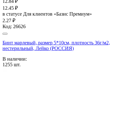
12.84
₽
12.45
₽
в статусе
Для клиентов «Базис Премиум»
2.27 ₽
Код:
26626
Бинт марлевый, размер 5*10см, плотность 36г/м2,
нестерильный, Лейко (РОССИЯ)
В наличии:
1255
шт.