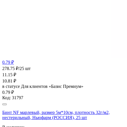
0.79 ₽
278.75 ₽/25 шт
11.15
₽
10.81
₽
в статусе
Для клиентов «Базис Премиум»
0.79 ₽
Код:
31797
Бинт NF марлевый, размер 5м*10см, плотность 32г/м2,
нестерильный, Ньюфарм (РОССИЯ), 25 шт