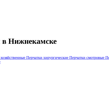
 в Нижнекамске
 хозяйственные
Перчатки хирургические
Перчатки смотровые
П
е