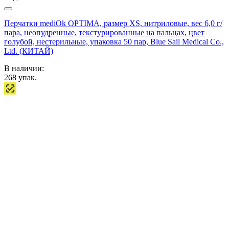
Перчатки mediOk OPTIMA, размер XS, нитриловые, вес 6,0 г/
пара, неопудренные, текстурированные на пальцах, цвет
голубой, нестерильные, упаковка 50 пар, Blue Sail Medical Co.,
Ltd. (КИТАЙ)
В наличии:
268
упак.