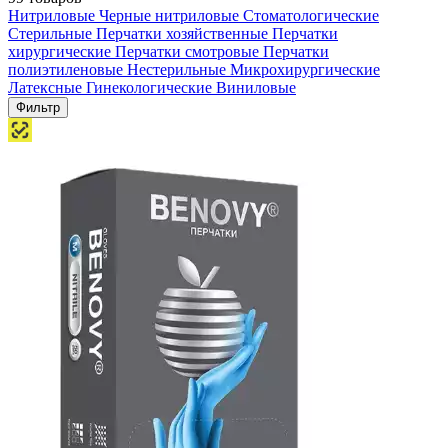
Нитриловые
Черные нитриловые
Стоматологические
Стерильные
Перчатки хозяйственные
Перчатки
хирургические
Перчатки смотровые
Перчатки
полиэтиленовые
Нестерильные
Микрохирургические
Латексные
Гинекологические
Виниловые
Фильтр