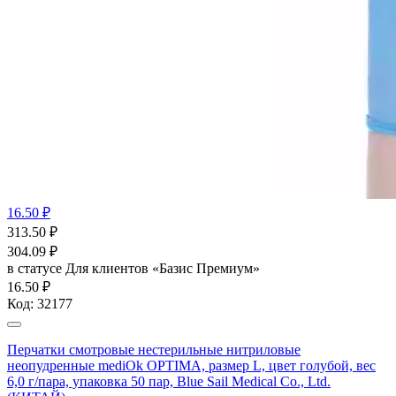
16.50 ₽
313.50
₽
304.09
₽
в статусе
Для клиентов «Базис Премиум»
16.50 ₽
Код:
32177
Перчатки смотровые нестерильные нитриловые
неопудренные mediOk OPTIMA, размер L, цвет голубой, вес
6,0 г/пара, упаковка 50 пар, Blue Sail Medical Co., Ltd.