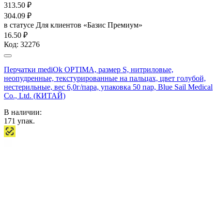
313.50
₽
304.09
₽
в статусе
Для клиентов «Базис Премиум»
16.50 ₽
Код:
32276
Перчатки mediOk OPTIMA, размер S, нитриловые,
неопудренные, текстурированные на пальцах, цвет голубой,
нестерильные, вес 6,0г/пара, упаковка 50 пар, Blue Sail Medical
Co., Ltd. (КИТАЙ)
В наличии:
171
упак.