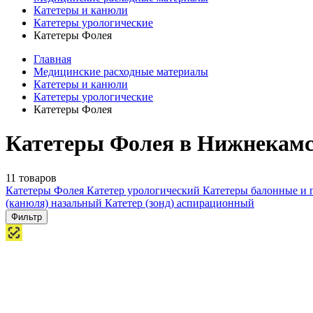
Катетеры и канюли
Катетеры урологические
Катетеры Фолея
Главная
Медицинские расходные материалы
Катетеры и канюли
Катетеры урологические
Катетеры Фолея
Катетеры Фолея в Нижнекамс
11 товаров
Катетеры Фолея
Катетер урологический
Катетеры балонные и
(канюля) назальный
Катетер (зонд) аспирационный
Фильтр