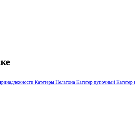
ке
 принадлежности
Катетеры Нелатона
Катетер пупочный
Катетер