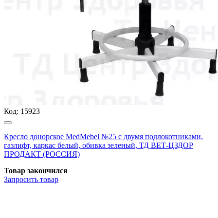
Код:
15923
Кресло донорское MedMebel №25 с двумя подлокотниками,
газлифт, каркас белый, обивка зеленый, ТД ВЕТ-ЦЗДОР
ПРОДАКТ (РОССИЯ)
Товар закончился
Запросить
товар