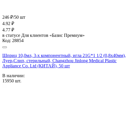
246 ₽/50 шт
4.92
₽
4.77
₽
в статусе
Для клиентов «Базис Премиум»
Код:
28854
Шприц 10,0мл, 3-х компонентный, игла 21G*1 1/2 (0,8х40мм),
Луер-Слип, стерильный, Changzhou Jinlong Medical Plastic
Appliance Co. Ltd (КИТАЙ), 50 шт
В наличии:
15950
шт.