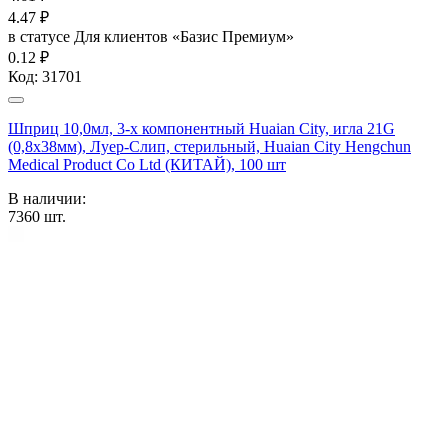
4.47
₽
в статусе
Для клиентов «Базис Премиум»
0.12 ₽
Код:
31701
Шприц 10,0мл, 3-х компонентный Huaian City, игла 21G
(0,8х38мм), Луер-Слип, стерильный, Huaian City Hengchun
Medical Product Co Ltd (КИТАЙ), 100 шт
В наличии:
7360
шт.