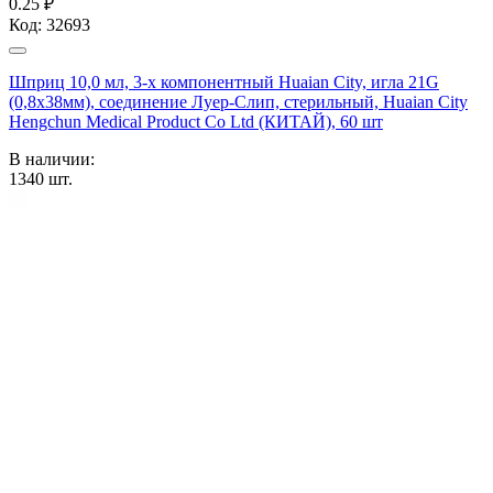
0.25 ₽
Код:
32693
Шприц 10,0 мл, 3-х компонентный Huaian City, игла 21G
(0,8х38мм), соединение Луер-Слип, стерильный, Huaian City
Hengchun Medical Product Co Ltd (КИТАЙ), 60 шт
В наличии:
1340
шт.