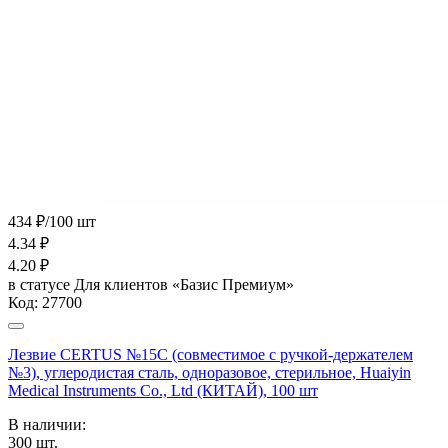
434 ₽/100 шт
4.34
₽
4.20
₽
в статусе
Для клиентов «Базис Премиум»
Код:
27700
Лезвие CERTUS №15С (совместимое с ручкой-держателем
№3), углеродистая сталь, одноразовое, стерильное, Huaiyin
Medical Instruments Co., Ltd (КИТАЙ), 100 шт
В наличии:
300
шт.