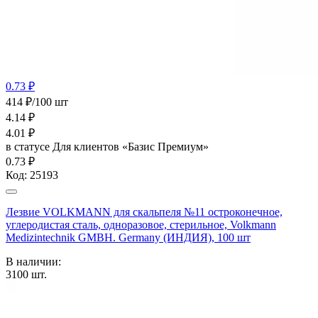
0.73 ₽
414 ₽/100 шт
4.14
₽
4.01
₽
в статусе
Для клиентов «Базис Премиум»
0.73 ₽
Код:
25193
Лезвие VOLKMANN для скальпеля №11 остроконечное,
углеродистая сталь, одноразовое, стерильное, Volkmann
Medizintechnik GMBH. Germany (ИНДИЯ), 100 шт
В наличии:
3100
шт.