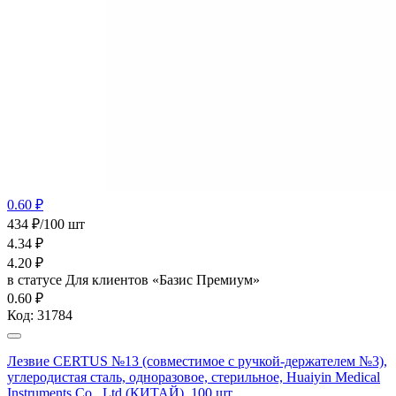
0.60 ₽
434 ₽/100 шт
4.34
₽
4.20
₽
в статусе
Для клиентов «Базис Премиум»
0.60 ₽
Код:
31784
Лезвие CERTUS №13 (совместимое с ручкой-держателем №3),
углеродистая сталь, одноразовое, стерильное, Huaiyin Medical
Instruments Co., Ltd (КИТАЙ), 100 шт