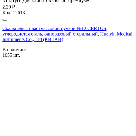
в статусе
Для клиентов «Базис Премиум»
2.29 ₽
Код:
12613
Скальпель с пластмассовой ручкой №12 CERTUS,
углеродистая сталь, одноразовый стерильный, Huaiyin Medical
Instruments Co., Ltd (КИТАЙ)
В наличии:
1055
шт.