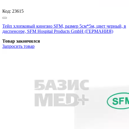
Код:
23615
Тейп хлопковый кинезио SFM, размер 5см*5м, цвет черный, в
диспенсере, SFM Hospital Products GmbH (ГЕРМАНИЯ)
Товар закончился
Запросить
товар