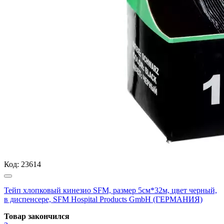
Код:
23614
Тейп хлопковый кинезио SFM, размер 5см*32м, цвет черный,
в диспенсере, SFM Hospital Products GmbH (ГЕРМАНИЯ)
Товар закончился