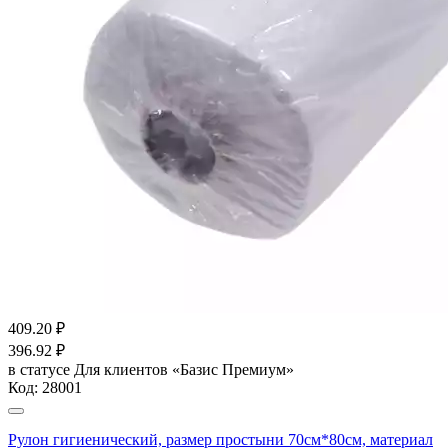
409.20
₽
396.92
₽
в статусе
Для клиентов «Базис Премиум»
Код:
28001
Рулон гигиенический, размер простыни 70см*80см, материал