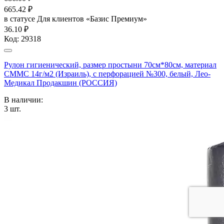
665.42
₽
в статусе
Для клиентов «Базис Премиум»
36.10 ₽
Код:
29318
Рулон гигиенический, размер простыни 70см*80см, материал
СММС 14г/м2 (Израиль), с перфорацией №300, белый, Лео-
Медикал Продакшин (РОССИЯ)
В наличии:
3
шт.