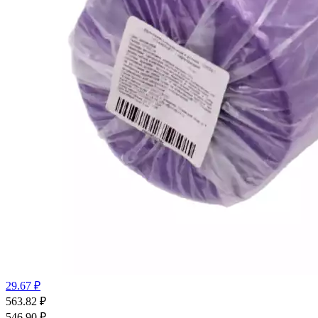
29.67 ₽
563.82
₽
546.90
₽