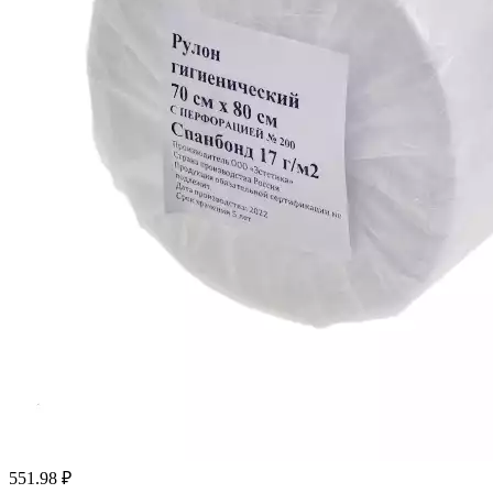
551.98
₽