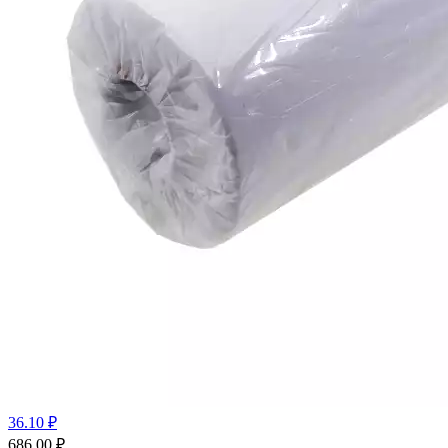
36.10 ₽
686.00
₽