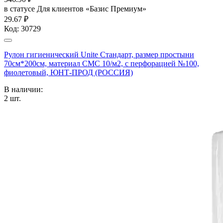
в статусе
Для клиентов «Базис Премиум»
29.67 ₽
Код:
30729
Рулон гигиенический Unite Стандарт, размер простыни
70см*200см, материал СМС 10/м2, с перфорацией №100,
фиолетовый, ЮНТ-ПРОД (РОССИЯ)
В наличии:
2
шт.