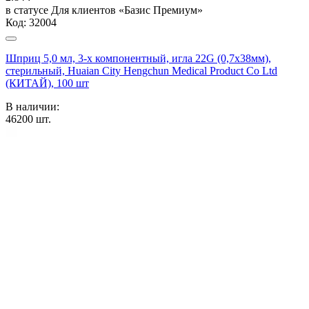
в статусе
Для клиентов «Базис Премиум»
Код:
32004
Шприц 5,0 мл, 3-х компонентный, игла 22G (0,7х38мм),
стерильный, Huaian City Hengchun Medical Product Co Ltd
(КИТАЙ), 100 шт
В наличии:
46200
шт.