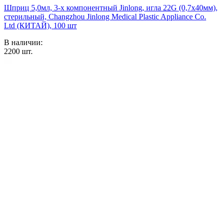
Шприц 5,0мл, 3-х компонентный Jinlong, игла 22G (0,7х40мм),
стерильный, Changzhou Jinlong Medical Plastic Appliance Co.
Ltd (КИТАЙ), 100 шт
В наличии:
2200
шт.