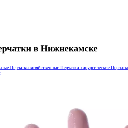
ерчатки в Нижнекамске
ьные
Перчатки хозяйственные
Перчатки хирургические
Перчатк
е